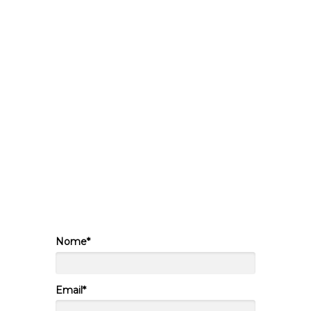
Tendências de RH para
2024.
Você está pronto para explorar as tendências
que moldarão o cenário de Recursos
Humanos em 2024?
Em colaboração com a Arquivar, desenvolvemos
esse material para a sua empresa poder se preparar
para o próximo ano!
Nome*
Email*