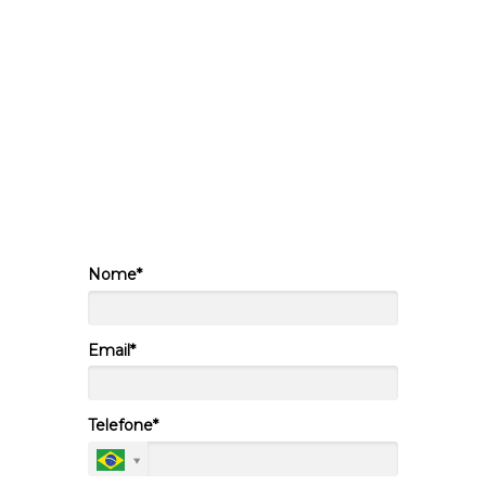
nenhum processo do setor seja esquecido?
Apresentamos a você nosso Calendário do RH
e Checklist, suas ferramentas essenciais para
um planejamento organizado e execução
impecável.
Nome*
Email*
Telefone*