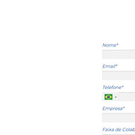
Nome*
ra 2025
Email*
 estar
preparado
para os
tão
crucial
para os profissionais
amos um
kit exclusivo
para você
Telefone*
r estrategicamente e liderar a
Empresa*
ias de RH para 2025
 de ações de endomarketing
amento Estratégico
Faixa de Colab