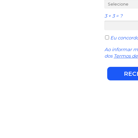
3 + 3 = ?
Eu concordo
Ao informar m
dos
Termos de
REC
 você encontrará neste mat