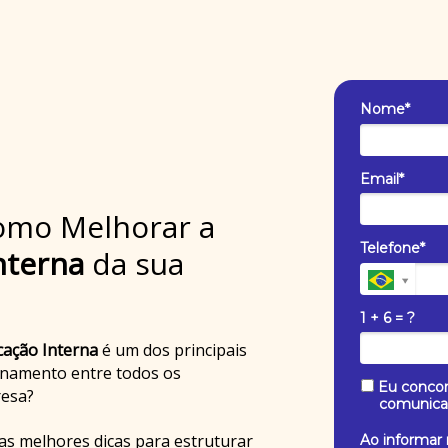
Nome*
Email*
mo Melhorar a
Telefone*
nterna
da sua
1 + 6 = ?
cação Interna
é um dos principais
onamento entre todos os
Eu concor
resa?
comunica
as melhores dicas para estruturar
Ao informar