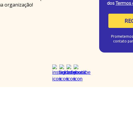
dos
Termos 
ua organização!
RE
Prometemos n
contato par