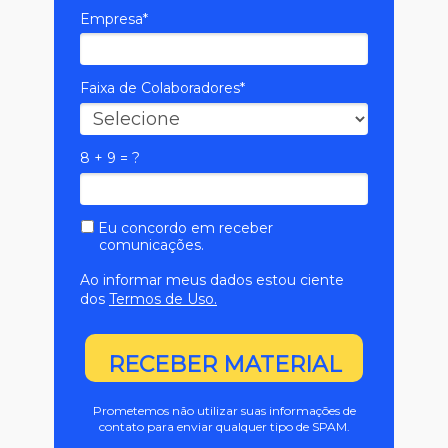
Empresa*
Faixa de Colaboradores*
8 + 9 = ?
Eu concordo em receber
comunicações.
Ao informar meus dados estou ciente
dos
Termos de Uso.
RECEBER MATERIAL
Prometemos não utilizar suas informações de
contato para enviar qualquer tipo de SPAM.